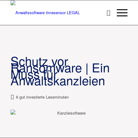
Schutz vor
Ransomware | Ein
Muss für
Anwaltskanzleien
6 gut investierte Leseminuten