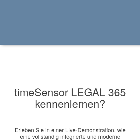
Live erleben
Wie moderne Kanzl
timeSensor LEGAL 365
kennenlernen?
Ihren Alltag erleicht
Erleben Sie in einer Live-Demonstration, wie
eine vollständig integrierte und moderne