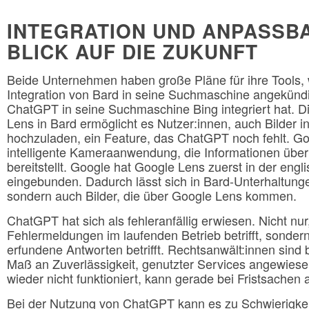
INTEGRATION UND ANPASSBA
BLICK AUF DIE ZUKUNFT
Beide Unternehmen haben große Pläne für ihre Tools, 
Integration von Bard in seine Suchmaschine angekündi
ChatGPT in seine Suchmaschine Bing integriert hat. 
Lens in Bard ermöglicht es Nutzer:innen, auch Bilder i
hochzuladen, ein Feature, das ChatGPT noch fehlt. Go
intelligente Kameraanwendung, die Informationen über
bereitstellt. Google hat Google Lens zuerst in der eng
eingebunden. Dadurch lässt sich in Bard-Unterhaltunge
sondern auch Bilder, die über Google Lens kommen.
ChatGPT hat sich als fehleranfällig erwiesen. Nicht n
Fehlermeldungen im laufenden Betrieb betrifft, sondern
erfundene Antworten betrifft. Rechtsanwält:innen sind b
Maß an Zuverlässigkeit, genutzter Services angewiesen
wieder nicht funktioniert, kann gerade bei Fristsachen
Bei der Nutzung von ChatGPT kann es zu Schwierigk