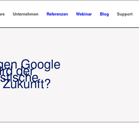
are
Unternehmen
Referenzen
Webinar
Blog
Support
gen Google
ird der
istische
r Zukunft?