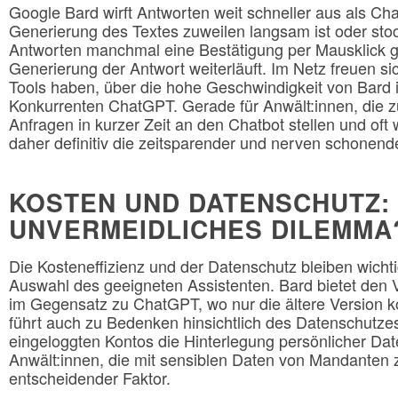
Google Bard wirft Antworten weit schneller aus als Ch
Generierung des Textes zuweilen langsam ist oder sto
Antworten manchmal eine Bestätigung per Mausklick 
Generierung der Antwort weiterläuft. Im Netz freuen si
Tools haben, über die hohe Geschwindigkeit von Bard 
Konkurrenten ChatGPT. Gerade für Anwält:innen, die zu
Anfragen in kurzer Zeit an den Chatbot stellen und oft 
daher definitiv die zeitsparender und nerven schonend
KOSTEN UND DATENSCHUTZ: 
UNVERMEIDLICHES DILEMMA
Die Kosteneffizienz und der Datenschutz bleiben wich
Auswahl des geeigneten Assistenten. Bard bietet den Vo
im Gegensatz zu ChatGPT, wo nur die ältere Version kos
führt auch zu Bedenken hinsichtlich des Datenschutze
eingeloggten Kontos die Hinterlegung persönlicher Date
Anwält:innen, die mit sensiblen Daten von Mandanten zu
entscheidender Faktor.