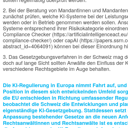
2. Bei der Beratung von Mandantinnen und Mandanten 
zunächst prüfen, welche KI-Systeme bei der Leistungs
werden oder in Betrieb genommen werden sollen. Ansch
Systeme entsprechend ihrer Risikokategorie einordnen.
Compliance Checker (https://artificialintelligenceact.e
compliance-checker/) oder capAI (https://papers.ssrn.
abstract_id=4064091) können bei dieser Einordnung hil
3. Das Gesetzgebungsverfahren in der Schweiz mag de
doch auf lange Sicht sollten Anwälte den Einfluss der
verschiedene Rechtsgebiete im Auge behalten.
Die KI-Regulierung in Europa nimmt Fahrt auf, und
Position in diesem sich entwickelnden Umfeld sor
die EU entschieden in Richtung umfassender Regul
beobachtet die Schweiz die Entwicklungen und plan
eigenständige KI-Gesetzgebung. Stattdessen setzt 
Anpassung bestehender Gesetze an die neuen Anf
Rechtsanwältinnen und Rechtsanwälte ist es entsch