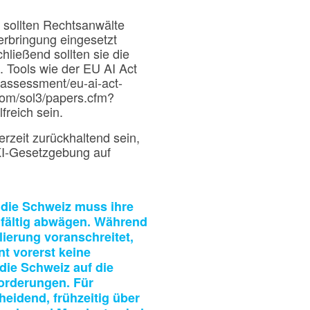
sollten Rechtsanwälte
erbringung eingesetzt
ließend sollten sie die
 Tools wie der EU AI Act
u/assessment/eu-ai-act-
com/sol3/papers.cfm?
freich sein.
rzeit zurückhaltend sein,
 KI-Gesetzgebung auf
 die Schweiz muss ihre
gfältig abwägen. Während
ierung voranschreitet,
t vorerst keine
die Schweiz auf die
orderungen. Für
eidend, frühzeitig über