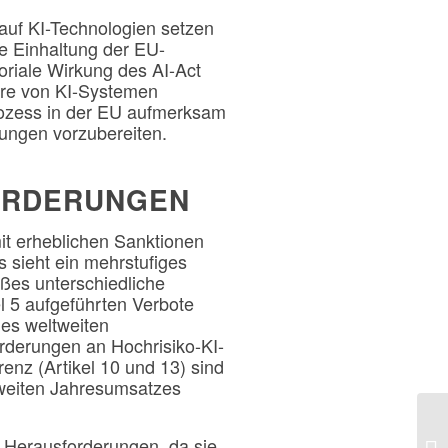
auf KI-Technologien setzen
ie Einhaltung der EU-
toriale Wirkung des AI-Act
eure von KI-Systemen
rozess in der EU aufmerksam
rungen vorzubereiten.
ORDERUNGEN
it erheblichen Sanktionen
 sieht ein mehrstufiges
ßes unterschiedliche
el 5 aufgeführten Verbote
des weltweiten
rderungen an Hochrisiko-KI-
nz (Artikel 10 und 13) sind
tweiten Jahresumsatzes
e Herausforderungen, da sie