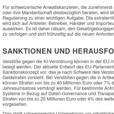
Für schweizerische Anwaltskanzleien, die zunehmend 
oder ihre Mandantschaft diesbezüglich beraten, wird d
Regulierung zu einer wichtigen Aufgabe. Die extraterri
wird sich auf Anbieter, Betreiber, Händler und Import
auswirken. Es ist daher ratsam, den Gesetzgebungsp
zu verfolgen und sich frühzeitig auf die neuen Anforde
SANKTIONEN UND HERAUSF
Verstöße gegen die KI-Verordnung können in der EU m
belegt werden. Der aktuelle Entwurf des EU-Parlaments
Sanktionskonzept vor, das je nach Schwere des Versto
Geldstrafen vorsieht. Bei Verstößen gegen die in Artik
können Strafen von bis zu 40 Millionen Euro oder 7% 
Jahresumsatzes verhängt werden. Für bestimmte Anfo
Systeme in Bezug auf Daten-Governance und Transpare
Strafen von bis zu 20 Millionen Euro oder 4% des wel
vorgesehen.
Dies stellt schweizerische Unternehmen vor erheblich