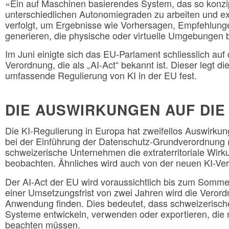
«Ein auf Maschinen basierendes System, das so konzipi
unterschiedlichen Autonomiegraden zu arbeiten und expl
verfolgt, um Ergebnisse wie Vorhersagen, Empfehlun
generieren, die physische oder virtuelle Umgebungen 
Im Juni einigte sich das EU-Parlament schliesslich auf
Verordnung, die als „AI-Act“ bekannt ist. Dieser legt di
umfassende Regulierung von KI in der EU fest.
DIE AUSWIRKUNGEN AUF DIE
Die KI-Regulierung in Europa hat zweifellos Auswirku
bei der Einführung der Datenschutz-Grundverordnun
schweizerische Unternehmen die extraterritoriale Wi
beobachten. Ähnliches wird auch von der neuen KI-Ver
Der AI-Act der EU wird voraussichtlich bis zum Sommer
einer Umsetzungsfrist von zwei Jahren wird die Veror
Anwendung finden. Dies bedeutet, dass schweizerisch
Systeme entwickeln, verwenden oder exportieren, die 
beachten müssen.