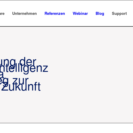
are
Unternehmen
Referenzen
Webinar
Blog
Support
ung der
ntelligenz
a
g zur
 Zukunft