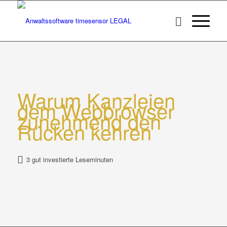
Warum Kanzleien
dem Webbrowser
zunehmend den
Rücken kehren
3 gut investierte Leseminuten