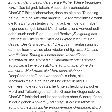
zu töten, der in besonders verwerflicher Weise begangen
wird.“
Das ist grob falsch. Ausserdem behauptete
ChatGPT fälschlicherweise, dass es sich bei Totschlag
häufig um eine Affekttat handelt. Die Mordmerkmale zählt
die KI zwar grösstenteils richtig auf, erfindet dann aber
folgendes (angebliches) Mordmerkmal und verwechselt
dabei auch noch Eigentum und Besitz:
„Zueignung des
Eigentums – wenn der Täter das Opfer tötet, um sich
dessen Besitz anzueignen.“
Die Zusammenfassung ist
dann seltsamerweise aber wieder richtig:
„Mord ist eine
vorsätzliche Tötung mit besonders verwerflichen
Merkmalen, wie Mordlust, Grausamkeit oder Habgier.
Totschlag ist eine vorsätzliche Tötung, aber ohne die
schweren Merkmale, die Mord kennzeichnen.“
DeepSeek schafft es zwar ebenfalls nicht, alle
Mordmerkmale aufzuzählen und diese richtig zu
definieren, die grundsätzliche Unterscheidung zwischen
Mord und Totschlag schafft die KI aber im Gegensatz zu
ChatGPT fehlerfrei und insbesondere ohne Widersprüche
in der eigenen Antwort:
„Totschlag ist die vorsätzliche
Tötung ohne zusätzliche erschwerende Umstände. Mord