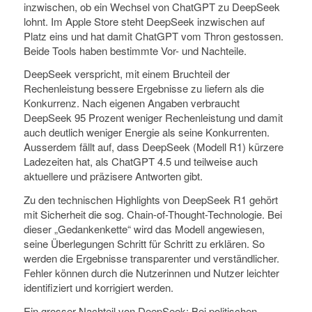
inzwischen, ob ein Wechsel von ChatGPT zu DeepSeek
lohnt. Im Apple Store steht DeepSeek inzwischen auf
Platz eins und hat damit ChatGPT vom Thron gestossen.
Beide Tools haben bestimmte Vor- und Nachteile.
DeepSeek verspricht, mit einem Bruchteil der
Rechenleistung bessere Ergebnisse zu liefern als die
Konkurrenz. Nach eigenen Angaben verbraucht
DeepSeek 95 Prozent weniger Rechenleistung und damit
auch deutlich weniger Energie als seine Konkurrenten.
Ausserdem fällt auf, dass DeepSeek (Modell R1) kürzere
Ladezeiten hat, als ChatGPT 4.5 und teilweise auch
aktuellere und präzisere Antworten gibt.
Zu den technischen Highlights von DeepSeek R1 gehört
mit Sicherheit die sog. Chain-of-Thought-Technologie. Bei
dieser „Gedankenkette“ wird das Modell angewiesen,
seine Überlegungen Schritt für Schritt zu erklären. So
werden die Ergebnisse transparenter und verständlicher.
Fehler können durch die Nutzerinnen und Nutzer leichter
identifiziert und korrigiert werden.
Ein grosser Nachteil von DeepSeek: Bei politischen