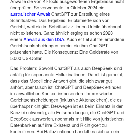
Anwälte die von KI-Tools ausgeworfenen Ergebnisse nicht
überprüfen. So verwendete im Oktober 2024 ein
australischer Anwalt
ChatGPT zur Erstellung eines
Schriftsatzes. Das Ergebnis: Er blamierte sich vor
Gericht, weil die im Schriftsatz zitierten Urteile überhaupt
nicht existierten. Ganz ähnlich erging es schon 2023
einem
Anwalt aus den USA
. Auch er fiel auf frei erfundene
Gerichtsentscheidungen herein, die ihm ChatGPT
präsentiert hatte. Die Konsequenz: Eine Geldstrafe von
5.000 US-Dollar.
Das Problem: Sowohl ChatGPT als auch DeepSeek sind
anfällig für sogenannte Halluzinationen. Damit ist gemeint,
dass das Modell eine Antwort gibt, die sich zwar gut
anhört, aber falsch ist. ChatGPT und DeepSeek erfinden
im anwaltlichen Kontext insbesondere immer wieder
Gerichtsentscheidungen (inklusive Aktenzeichen), die es
überhaupt nicht gibt. Deswegen ist es beim Einsatz in der
Kanzlei notwendig, alle Entscheidungen, die ChatGPT und
DeepSeek auswerfen, nochmals mit Hilfe von juristischen
Datenbanken auf ihre Existenz und Richtigkeit zu
kontrollieren. Bei Halluzinationen handelt es sich um ein